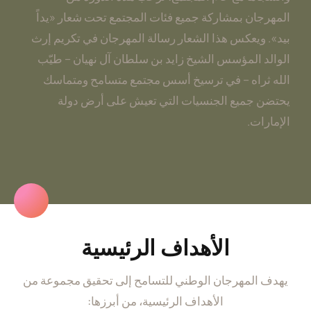
المهرجان بمشاركة جميع فئات المجتمع تحت شعار «يداً
بيد». ويعكس هذا الشعار رسالة المهرجان في تكريم إرث
الوالد المؤسس الشيخ زايد بن سلطان آل نهيان – طيّب
الله ثراه – في ترسيخ أسس مجتمع متسامح ومتماسك
يحتضن جميع الجنسيات التي تعيش على أرض دولة
الإمارات.
الأهداف الرئيسية
يهدف المهرجان الوطني للتسامح إلى تحقيق مجموعة من
الأهداف الرئيسية، من أبرزها: