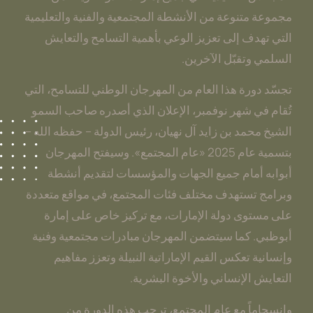
مجموعة متنوعة من الأنشطة المجتمعية والفنية والتعليمية
التي تهدف إلى تعزيز الوعي بأهمية التسامح والتعايش
السلمي وتقبّل الآخرين.
تجسّد دورة هذا العام من المهرجان الوطني للتسامح، التي
تُقام في شهر نوفمبر، الإعلان الذي أصدره صاحب السمو
الشيخ محمد بن زايد آل نهيان، رئيس الدولة – حفظه الله –
بتسمية عام 2025 «عام المجتمع». وسيفتح المهرجان
أبوابه أمام جميع الجهات والمؤسسات لتقديم أنشطة
وبرامج تستهدف مختلف فئات المجتمع، في مواقع متعددة
على مستوى دولة الإمارات، مع تركيز خاص على إمارة
أبوظبي. كما سيتضمن المهرجان مبادرات مجتمعية وفنية
وإنسانية تعكس القيم الإماراتية النبيلة وتعزز مفاهيم
التعايش الإنساني والأخوة البشرية.
وانسجاماً مع عام المجتمع، ترحب هذه الدورة من